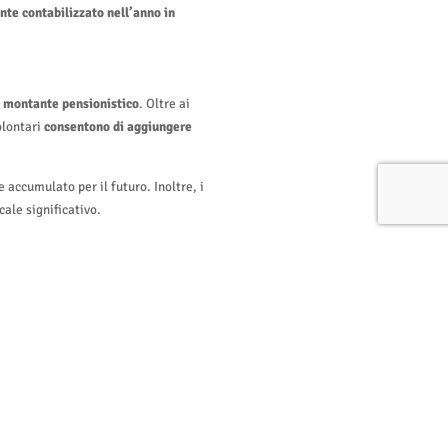
nte contabilizzato nell’anno in
o montante pensionistico
. Oltre ai
olontari
consentono di aggiungere
 accumulato per il futuro. Inoltre, i
ale significativo.
ettuando un bonifico tramite banca
richiesti, come il codice fiscale e la
9 – 00192 Roma, oppure tramite PEC
sale corretta. Anche in questo caso,