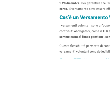
il 20 dicembre
. Per garantire che l
corso
, il versamento deve essere ef
Cos’è un Versamento 
I versamenti volontari sono un’oppo
contributi obbligatori, come il TFR e
somme extra al fondo pensione, sen
Questa flessibilità permette di cont
versamenti volontari sono deducibili
Come Effettuare un V
Effettuare un versamento volontari
o home banking. In entrambi i casi,
causale. È importante inviare il m
all’indirizzo:
fondopreviambiente@p
Se il versamento è destinato a un so
il modulo dovrà essere inviato agli 
Perché Scegliere i Ve