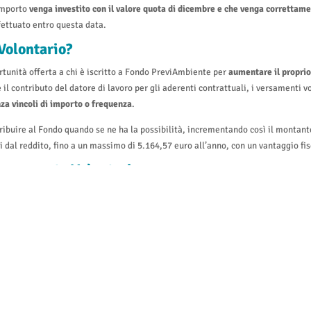
’importo
venga investito con il valore quota di dicembre e che venga correttame
fettuato entro questa data.
Volontario?
rtunità offerta a chi è iscritto a Fondo PreviAmbiente per
aumentare il propri
 il contributo del datore di lavoro per gli aderenti contrattuali, i versamenti v
za vincoli di importo o frequenza
.
ribuire al Fondo quando se ne ha la possibilità, incrementando così il montante
 dal reddito, fino a un massimo di 5.164,57 euro all’anno, con un vantaggio fisc
ersamento Volontario
o è semplice. Gli aderenti possono scegliere di procedere autonomamente, eff
 è necessario compilare
l’apposito modulo
e inserire correttamente tutti i dati 
odulo firmato per raccomandata a/r all’indirizzo: Lungotevere Michelangelo, 
ec.it
.
ggetto fiscalmente a carico, si dovrà utilizzare il
modulo dedicato
, con la cau
stessi indirizzi, via PEC o tramite raccomandata.
rsamenti Volontari?