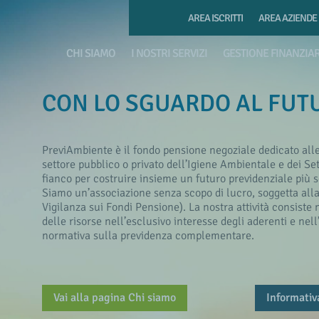
AREA ISCRITTI
AREA AZIENDE
CHI SIAMO
I NOSTRI SERVIZI
GESTIONE FINANZIA
CON LO SGUARDO AL FUTU
PreviAmbiente è il fondo pensione negoziale dedicato alle 
settore pubblico o privato dell’Igiene Ambientale e dei Sett
fianco per costruire insieme un futuro previdenziale più s
Siamo un’associazione senza scopo di lucro, soggetta all
Vigilanza sui Fondi Pensione). La nostra attività consiste 
delle risorse nell’esclusivo interesse degli aderenti e nel
normativa sulla previdenza complementare.
Vai alla pagina Chi siamo
Informativa