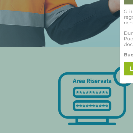
Gli 
reg
rich
Dura
Puo
doc
Buo
L