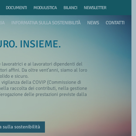
DOCUMENTI
MODULISTICA
BILANCI
NEWSLETTER
RIA
INFORMATIVA SULLA SOSTENIBILITÀ
NEWS
CONTATTI
RO. INSIEME.
lavoratrici e ai lavoratori dipendenti del
ori affini. Da oltre vent’anni, siamo al loro
olido e sicuro.
a vigilanza della COVIP (Commissione di
nella raccolta dei contributi, nella gestione
l’erogazione delle prestazioni previste dalla
 sulla sostenibilità