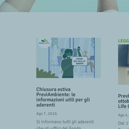
LEGG
Chiusura estiva
PreviAmbiente: le
Prev
informazioni utili per gli
ottob
aderenti
Life
Ago 7, 2026
Ago 4
Si informano tutti gli aderenti
Dal 1
che gli uffici del Fondo