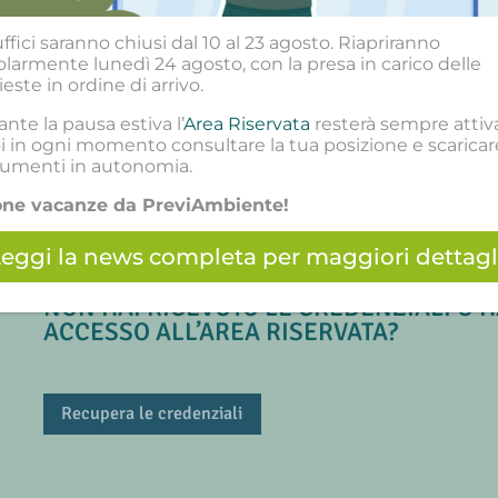
Scopri di più
uffici saranno chiusi dal 10 al 23 agosto. Riapriranno
olarmente lunedì 24 agosto, con la presa in carico delle
ieste in ordine di arrivo.
nte la pausa estiva l’
Area Riservata
resterà sempre attiv
i in ogni momento consultare la tua posizione e scaricare
umenti in autonomia.
ne vacanze da PreviAmbiente!
eggi la news completa per maggiori dettagl
NON HAI RICEVUTO LE CREDENZIALI O 
ACCESSO ALL’AREA RISERVATA?
Recupera le credenziali