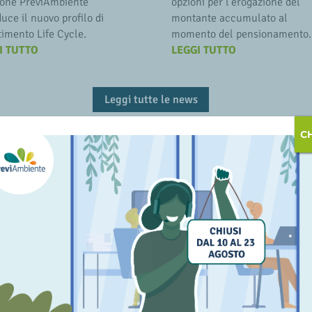
one PreviAmbiente
opzioni per l’erogazione del
duce il nuovo profilo di
montante accumulato al
timento Life Cycle.
momento del pensionamento.
I TUTTO
LEGGI TUTTO
Leggi tutte le news
C
CORSO DI FORMAZIONE
LA PATENTE PREVIDENZ
Cinque lezioni per saperne
sui vantaggi dell’adesione