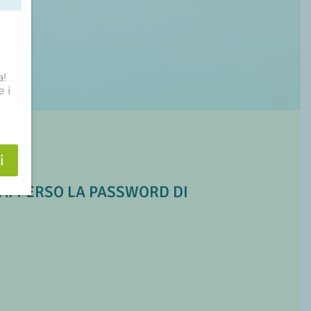
a!
 i
i
HAI PERSO LA PASSWORD DI